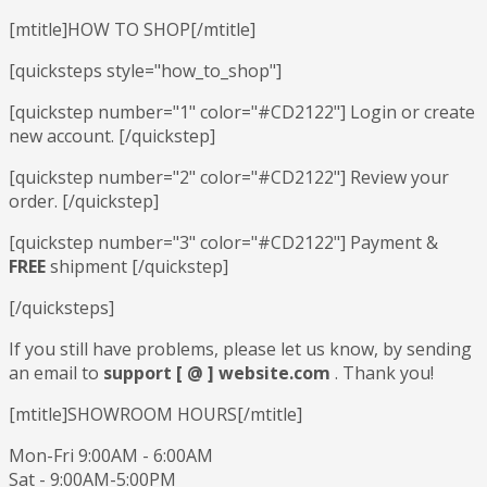
[mtitle]HOW TO SHOP[/mtitle]
[quicksteps style="how_to_shop"]
[quickstep number="1" color="#CD2122"] Login or create
new account. [/quickstep]
[quickstep number="2" color="#CD2122"] Review your
order. [/quickstep]
[quickstep number="3" color="#CD2122"] Payment &
FREE
shipment [/quickstep]
[/quicksteps]
If you still have problems, please let us know, by sending
an email to
support [ @ ] website.com
. Thank you!
[mtitle]SHOWROOM HOURS[/mtitle]
Mon-Fri 9:00AM - 6:00AM
Sat - 9:00AM-5:00PM